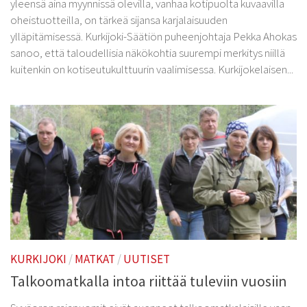
yleensä aina myynnissä olevilla, vanhaa kotipuolta kuvaavilla
oheistuotteilla, on tärkeä sijansa karjalaisuuden
ylläpitämisessä. Kurkijoki-Säätiön puheenjohtaja Pekka Ahokas
sanoo, että taloudellisia näkökohtia suurempi merkitys niillä
kuitenkin on kotiseutukulttuurin vaalimisessa. Kurkijokelaisen...
KURKIJOKI
/
MATKAT
/
UUTISET
Talkoomatkalla intoa riittää tuleviin vuosiin