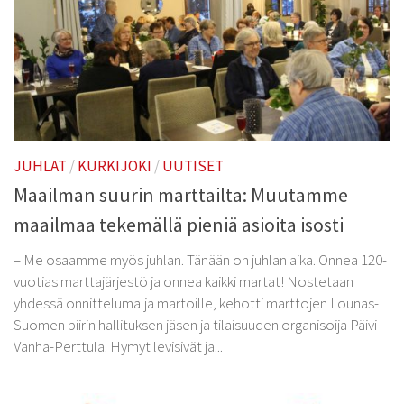
JUHLAT
/
KURKIJOKI
/
UUTISET
Maailman suurin marttailta: Muutamme
maailmaa tekemällä pieniä asioita isosti
– Me osaamme myös juhlan. Tänään on juhlan aika. Onnea 120-
vuotias marttajärjestö ja onnea kaikki martat! Nostetaan
yhdessä onnittelumalja martoille, kehotti marttojen Lounas-
Suomen piirin hallituksen jäsen ja tilaisuuden organisoija Päivi
Vanha-Perttula. Hymyt levisivät ja...