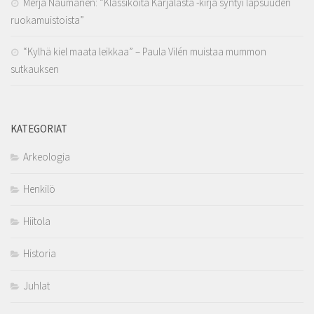
Merja Naumanen: ”Klassikoita Karjalasta -kirja syntyi lapsuuden
ruokamuistoista”
“Kylhä kiel maata leikkaa” – Paula Vilén muistaa mummon
sutkauksen
KATEGORIAT
Arkeologia
Henkilö
Hiitola
Historia
Juhlat