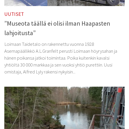
UUTISET
”Museota täällä ei olisi ilman Haapasten
lahjoitusta”
Loimaan Taidetalo on rakennettu vuonna 1928
Asemapäällikkö A.L.Granfelt perusti Loimaan höyrysahan ja
hänen poikansa jatkoi toimintaa. Poika kuitenkin kavalsi
yhtiöltä 30 000 markkaa ja sen vuoksi yhtiö purettiin. Uusi
omistaja, Alfred Lyly rakensi nykyisin...