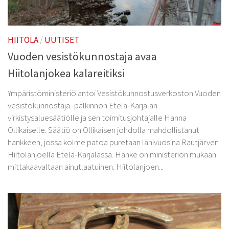
HIITOLA
/
UUTISET
Vuoden vesistökunnostaja avaa
Hiitolanjokea kalareitiksi
Ympäristöministeriö antoi Vesistökunnostusverkoston Vuoden
vesistökunnostaja -palkinnon Etelä-Karjalan
virkistysaluesäätiölle ja sen toimitusjohtajalle Hanna
Ollikaiselle. Säätiö on Ollikaisen johdolla mahdollistanut
hankkeen, jossa kolme patoa puretaan lähivuosina Rautjärven
Hiitolanjoella Etelä-Karjalassa. Hanke on ministeriön mukaan
mittakaavaltaan ainutlaatuinen. Hiitolanjoen...