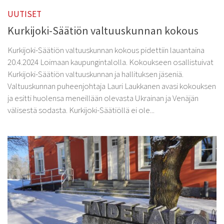
Kurkijoki-Säätiö
UUTISET
Myyntituotteet
Kurkijoki-Säätiön valtuuskunnan kokous
Kurkijoki-Säätiön valtuuskunnan kokous pidettiin lauantaina
20.4.2024 Loimaan kaupungintalolla. Kokoukseen osallistuivat
Kurkijoki-Säätiön valtuuskunnan ja hallituksen jäseniä.
Valtuuskunnan puheenjohtaja Lauri Laukkanen avasi kokouksen
ja esitti huolensa meneillään olevasta Ukrainan ja Venäjän
välisestä sodasta. Kurkijoki-Säätiöllä ei ole...