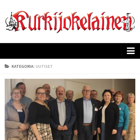
Etusivu
KATEGORIA:
UUTISET
Ajankohtaista
Kurkijokelaisen historia
Lehtiarkisto
Tilaus
Mediakortti
Yhteystiedot