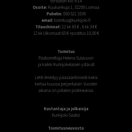
torstaisin klo 9-14
Osoite:
Kuukankuja 1, 32200 Loimaa
Puhelin:
050-521 3336
email:
toimitus@kurkijoki.fi
Tilaushinnat:
12 kk 65 € , 6 kk 34 €
12 kk Ulkomaat 65 € +postitus 10,00 €
Toimitus
Päätoimittaja Helena Sulavuori
ja kaikki Kurkijokelaisen ystävät
Lehti ilmestyy pääsääntöisesti kaksi
kertaa kuussa perjantaisin. Vuoden
aikana on joitakin poikkeuksia.
Kustantaja ja julkaisija
Kurkijoki-Säätiö
Toimitusneuvosto