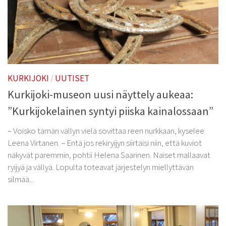
KURKIJOKI
/
UUTISET
Kurkijoki-museon uusi näyttely aukeaa:
”Kurkijokelainen syntyi piiska kainalossaan”
– Voisko tämän vällyn vielä sovittaa reen nurkkaan, kyselee
Leena Virtanen. – Entä jos rekiryijyn siirtäisi niin, että kuviot
näkyvät paremmin, pohtii Helena Saarinen. Naiset mallaavat
ryijyä ja vällyä. Lopulta toteavat järjestelyn miellyttävän
silmää...