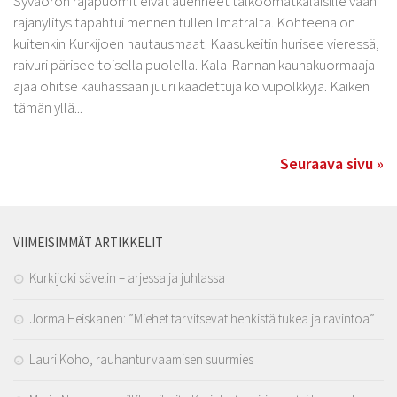
Syväoron rajapuomit eivät auenneet talkoomatkalaisille vaan
rajanylitys tapahtui mennen tullen Imatralta. Kohteena on
kuitenkin Kurkijoen hautausmaat. Kaasukeitin hurisee vieressä,
raivuri pärisee toisella puolella. Kala-Rannan kauhakuormaaja
ajaa ohitse kauhassaan juuri kaadettuja koivupölkkyjä. Kaiken
tämän yllä...
Seuraava sivu »
VIIMEISIMMÄT ARTIKKELIT
Kurkijoki sävelin – arjessa ja juhlassa
Jorma Heiskanen: ”Miehet tarvitsevat henkistä tukea ja ravintoa”
Lauri Koho, rauhanturvaamisen suurmies