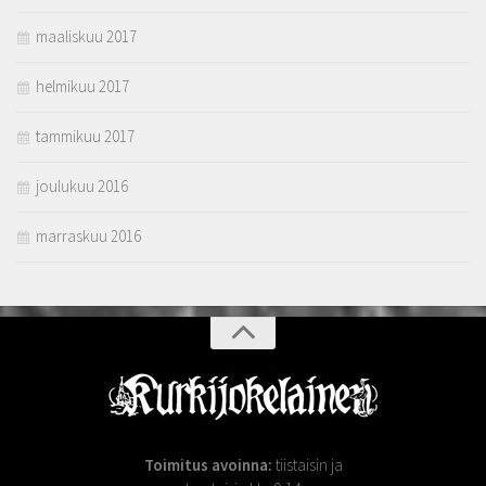
maaliskuu 2017
helmikuu 2017
tammikuu 2017
joulukuu 2016
marraskuu 2016
Toimitus avoinna:
tiistaisin ja