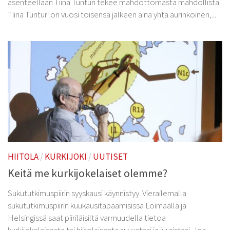
asenteellaan Tiina Tunturi tekee mahdottomasta mahdollista.
Tiina Tunturi on vuosi toisensa jälkeen aina yhtä aurinkoinen,...
HIITOLA
/
KURKIJOKI
/
UUTISET
Keitä me kurkijokelaiset olemme?
Sukututkimuspiirin syyskausi käynnistyy. Vierailemalla
sukututkimuspiirin kuukausitapaamisissa Loimaalla ja
Helsingissä saat piiriläisiltä varmuudella tietoa
kurkijokelaisesta tai hiitolaisesta suvustasi ja juuristasi. Jos