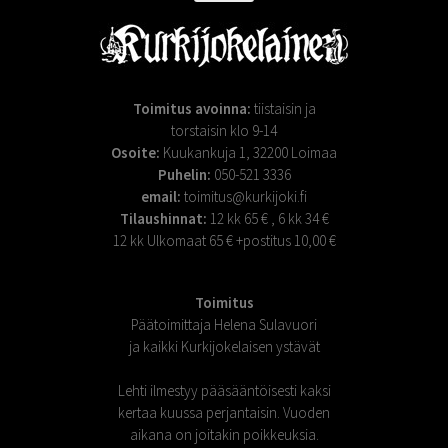
Toimitus avoinna:
tiistaisin ja
torstaisin klo 9-14
Osoite:
Kuukankuja 1, 32200 Loimaa
Puhelin:
050-521 3336
email:
toimitus@kurkijoki.fi
Tilaushinnat:
12 kk 65 € , 6 kk 34 €
12 kk Ulkomaat 65 € +postitus 10,00 €
Toimitus
Päätoimittaja Helena Sulavuori
ja kaikki Kurkijokelaisen ystävät
Lehti ilmestyy pääsääntöisesti kaksi
kertaa kuussa perjantaisin. Vuoden
aikana on joitakin poikkeuksia.