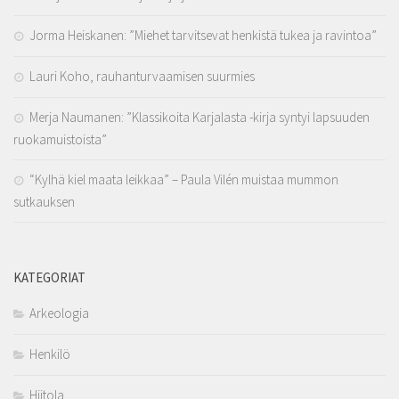
Jorma Heiskanen: ”Miehet tarvitsevat henkistä tukea ja ravintoa”
Lauri Koho, rauhanturvaamisen suurmies
Merja Naumanen: ”Klassikoita Karjalasta -kirja syntyi lapsuuden
ruokamuistoista”
“Kylhä kiel maata leikkaa” – Paula Vilén muistaa mummon
sutkauksen
KATEGORIAT
Arkeologia
Henkilö
Hiitola