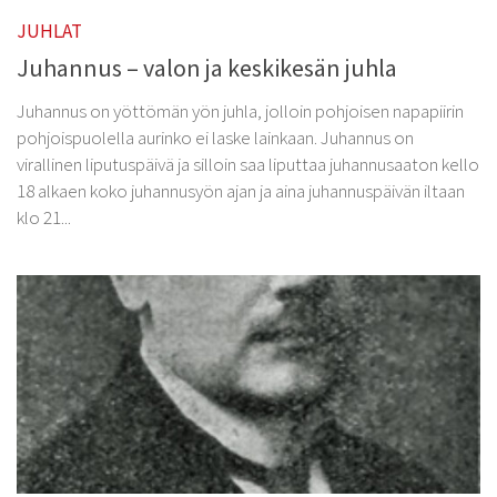
Kurkijoki-Säätiö
JUHLAT
Myyntituotteet
Juhannus – valon ja keskikesän juhla
Juhannus on yöttömän yön juhla, jolloin pohjoisen napapiirin
pohjoispuolella aurinko ei laske lainkaan. Juhannus on
virallinen liputuspäivä ja silloin saa liputtaa juhannusaaton kello
18 alkaen koko juhannusyön ajan ja aina juhannuspäivän iltaan
klo 21...