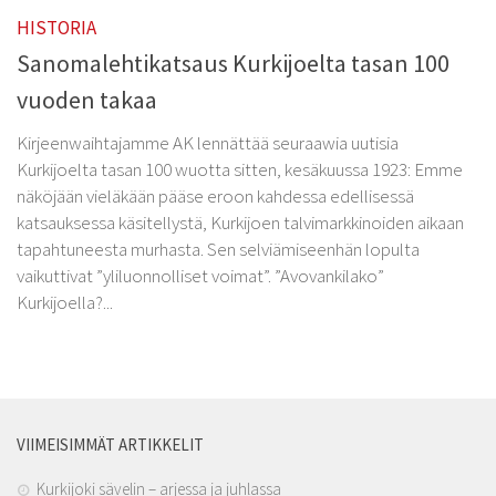
HISTORIA
Sanomalehtikatsaus Kurkijoelta tasan 100
vuoden takaa
Kirjeenwaihtajamme AK lennättää seuraawia uutisia
Kurkijoelta tasan 100 wuotta sitten, kesäkuussa 1923: Emme
näköjään vieläkään pääse eroon kahdessa edellisessä
katsauksessa käsitellystä, Kurkijoen talvimarkkinoiden aikaan
tapahtuneesta murhasta. Sen selviämiseenhän lopulta
vaikuttivat ”yliluonnolliset voimat”. ”Avovankilako”
Kurkijoella?...
VIIMEISIMMÄT ARTIKKELIT
Kurkijoki sävelin – arjessa ja juhlassa