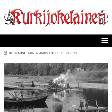
Etusivu
KUUKAUSITTAINEN ARKISTO:
KESÄKUU 2023
Ajankohtaista
Kurkijokelaisen historia
Lehtiarkisto
Tilaus
Mediakortti
Yhteystiedot