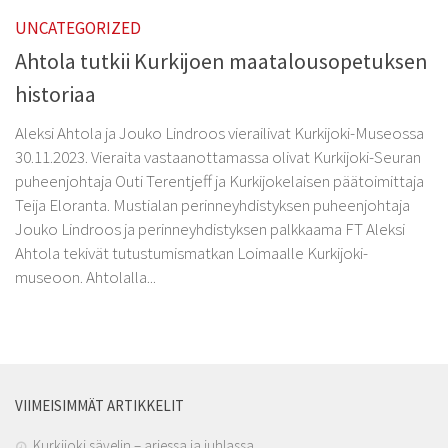
Kurkijoki-Säätiö
UNCATEGORIZED
Myyntituotteet
Ahtola tutkii Kurkijoen maatalousopetuksen
historiaa
Aleksi Ahtola ja Jouko Lindroos vierailivat Kurkijoki-Museossa
30.11.2023. Vieraita vastaanottamassa olivat Kurkijoki-Seuran
puheenjohtaja Outi Terentjeff ja Kurkijokelaisen päätoimittaja
Teija Eloranta. Mustialan perinneyhdistyksen puheenjohtaja
Jouko Lindroos ja perinneyhdistyksen palkkaama FT Aleksi
Ahtola tekivät tutustumismatkan Loimaalle Kurkijoki-
museoon. Ahtolalla...
VIIMEISIMMÄT ARTIKKELIT
Kurkijoki sävelin – arjessa ja juhlassa