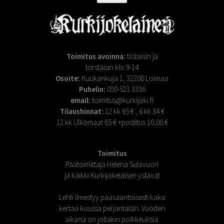
Toimitus avoinna:
tiistaisin ja
torstaisin klo 9-14
Osoite:
Kuukankuja 1, 32200 Loimaa
Puhelin:
050-521 3336
email:
toimitus@kurkijoki.fi
Tilaushinnat:
12 kk 65 € , 6 kk 34 €
12 kk Ulkomaat 65 € +postitus 10,00 €
Toimitus
Päätoimittaja Helena Sulavuori
ja kaikki Kurkijokelaisen ystävät
Lehti ilmestyy pääsääntöisesti kaksi
kertaa kuussa perjantaisin. Vuoden
aikana on joitakin poikkeuksia.