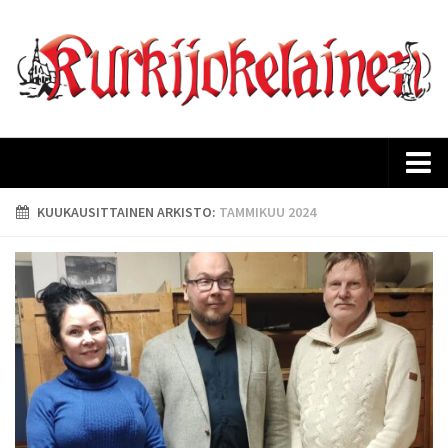
Etusivu
KUUKAUSITTAINEN ARKISTO:
TAMMIKUU 2024
Ajankohtaista
Kurkijokelaisen historia
Lehtiarkisto
Tilaus
Mediakortti
Yhteystiedot