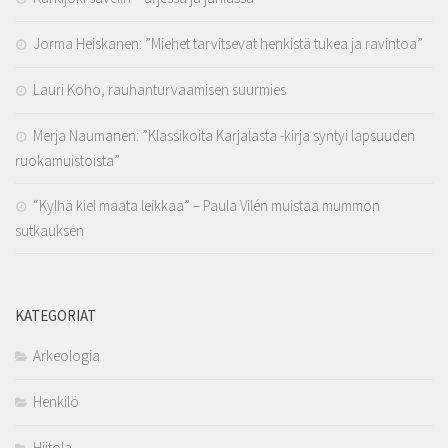
Jorma Heiskanen: ”Miehet tarvitsevat henkistä tukea ja ravintoa”
Lauri Koho, rauhanturvaamisen suurmies
Merja Naumanen: ”Klassikoita Karjalasta -kirja syntyi lapsuuden
ruokamuistoista”
“Kylhä kiel maata leikkaa” – Paula Vilén muistaa mummon
sutkauksen
KATEGORIAT
Arkeologia
Henkilö
Hiitola