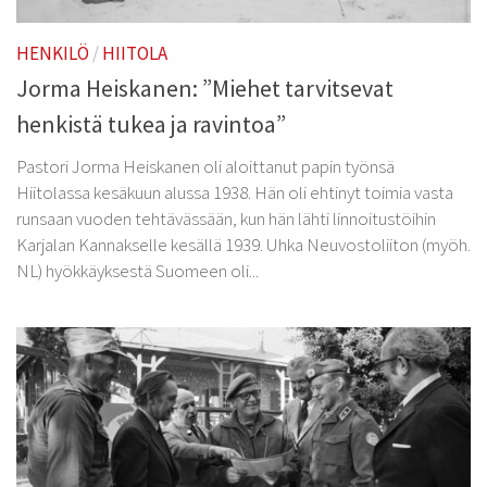
HENKILÖ
/
HIITOLA
Jorma Heiskanen: ”Miehet tarvitsevat
henkistä tukea ja ravintoa”
Pastori Jorma Heiskanen oli aloittanut papin työnsä
Hiitolassa kesäkuun alussa 1938. Hän oli ehtinyt toimia vasta
runsaan vuoden tehtävässään, kun hän lähti linnoitustöihin
Karjalan Kannakselle kesällä 1939. Uhka Neuvostoliiton (myöh.
NL) hyökkäyksestä Suomeen oli...