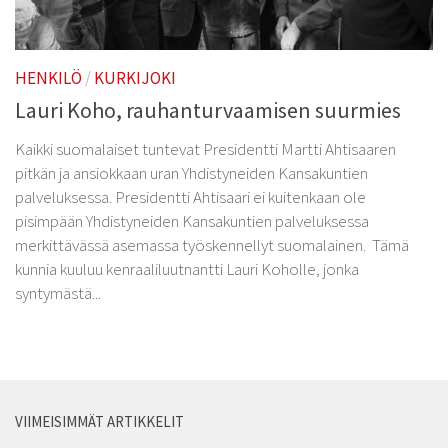
HENKILÖ
/
KURKIJOKI
Lauri Koho, rauhanturvaamisen suurmies
Kaikki suomalaiset tuntevat Presidentti Martti Ahtisaaren
pitkän ja ansiokkaan uran Yhdistyneiden Kansakuntien
palveluksessa. Presidentti Ahtisaari ei kuitenkaan ole
pisimpään Yhdistyneiden Kansakuntien palveluksessa
merkittävässä asemassa työskennellyt suomalainen. Tämä
kunnia kuuluu kenraaliluutnantti Lauri Koholle, jonka
syntymästä...
VIIMEISIMMÄT ARTIKKELIT