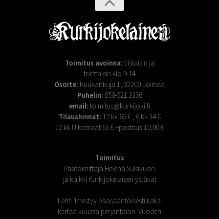
Toimitus avoinna:
tiistaisin ja
torstaisin klo 9-14
Osoite:
Kuukankuja 1, 32200 Loimaa
Puhelin:
050-521 3336
email:
toimitus@kurkijoki.fi
Tilaushinnat:
12 kk 65 € , 6 kk 34 €
12 kk Ulkomaat 65 € +postitus 10,00 €
Toimitus
Päätoimittaja Helena Sulavuori
ja kaikki Kurkijokelaisen ystävät
Lehti ilmestyy pääsääntöisesti kaksi
kertaa kuussa perjantaisin. Vuoden