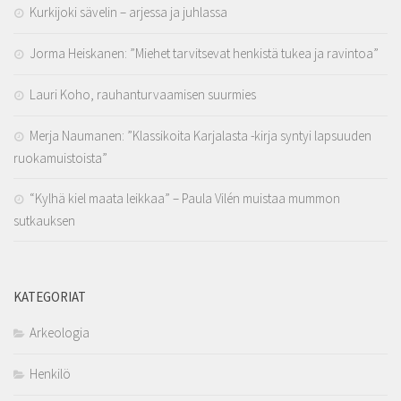
Kurkijoki sävelin – arjessa ja juhlassa
Jorma Heiskanen: ”Miehet tarvitsevat henkistä tukea ja ravintoa”
Lauri Koho, rauhanturvaamisen suurmies
Merja Naumanen: ”Klassikoita Karjalasta -kirja syntyi lapsuuden
ruokamuistoista”
“Kylhä kiel maata leikkaa” – Paula Vilén muistaa mummon
sutkauksen
KATEGORIAT
Arkeologia
Henkilö