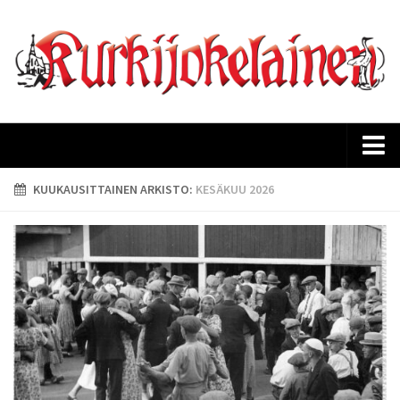
Etusivu
KUUKAUSITTAINEN ARKISTO:
KESÄKUU 2026
Ajankohtaista
Kurkijokelaisen historia
Lehtiarkisto
Tilaus
Mediakortti
Yhteystiedot