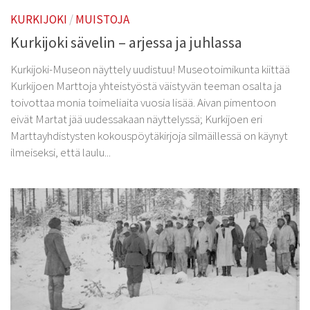
Kurkijoki-Säätiö
KURKIJOKI
/
MUISTOJA
Myyntituotteet
Kurkijoki sävelin – arjessa ja juhlassa
Kurkijoki-Museon näyttely uudistuu! Museotoimikunta kiittää
Kurkijoen Marttoja yhteistyöstä väistyvän teeman osalta ja
toivottaa monia toimeliaita vuosia lisää. Aivan pimentoon
eivät Martat jää uudessakaan näyttelyssä; Kurkijoen eri
Marttayhdistysten kokouspöytäkirjoja silmäillessä on käynyt
ilmeiseksi, että laulu...