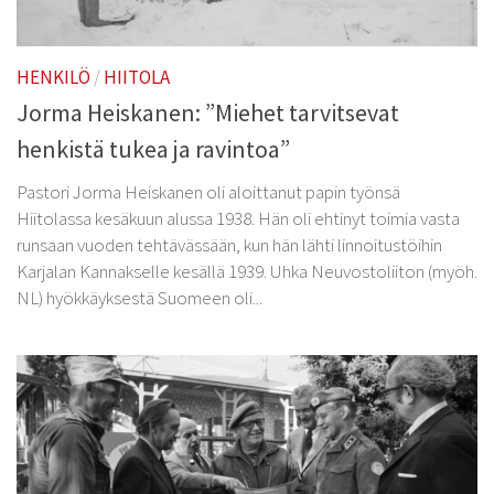
HENKILÖ
/
HIITOLA
Jorma Heiskanen: ”Miehet tarvitsevat
henkistä tukea ja ravintoa”
Pastori Jorma Heiskanen oli aloittanut papin työnsä
Hiitolassa kesäkuun alussa 1938. Hän oli ehtinyt toimia vasta
runsaan vuoden tehtävässään, kun hän lähti linnoitustöihin
Karjalan Kannakselle kesällä 1939. Uhka Neuvostoliiton (myöh.
NL) hyökkäyksestä Suomeen oli...