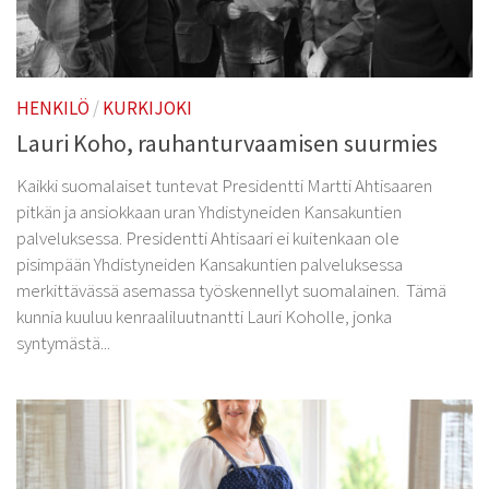
HENKILÖ
/
KURKIJOKI
Lauri Koho, rauhanturvaamisen suurmies
Kaikki suomalaiset tuntevat Presidentti Martti Ahtisaaren
pitkän ja ansiokkaan uran Yhdistyneiden Kansakuntien
palveluksessa. Presidentti Ahtisaari ei kuitenkaan ole
pisimpään Yhdistyneiden Kansakuntien palveluksessa
merkittävässä asemassa työskennellyt suomalainen. Tämä
kunnia kuuluu kenraaliluutnantti Lauri Koholle, jonka
syntymästä...