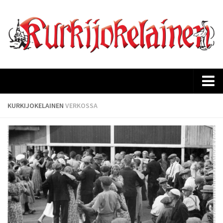
Etusivu
KURKIJOKELAINEN
VERKOSSA
Ajankohtaista
Kurkijokelaisen historia
Lehtiarkisto
Tilaus
Mediakortti
Yhteystiedot