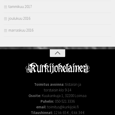
tammikuu 2017
joulukuu 2016
marraskuu 2016
Toimitus avoinna:
tiistaisin ja
torstaisin klo 9-14
Osoite:
Kuukankuja 1, 32200 Loimaa
Puhelin:
050-521 3336
email:
toimitus@kurkijoki.fi
Tilaushinnat:
12 kk 65 € , 6 kk 34 €