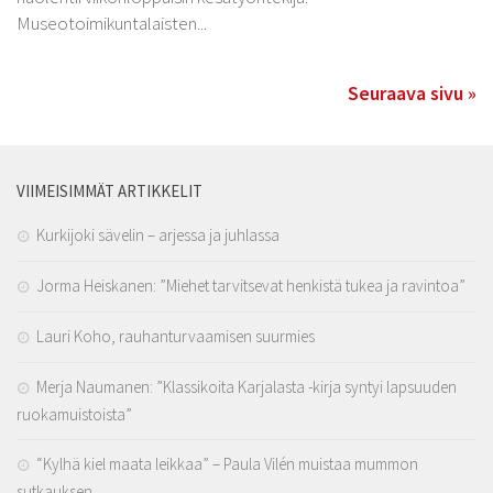
Museotoimikuntalaisten...
Seuraava sivu »
VIIMEISIMMÄT ARTIKKELIT
Kurkijoki sävelin – arjessa ja juhlassa
Jorma Heiskanen: ”Miehet tarvitsevat henkistä tukea ja ravintoa”
Lauri Koho, rauhanturvaamisen suurmies
Merja Naumanen: ”Klassikoita Karjalasta -kirja syntyi lapsuuden
ruokamuistoista”
“Kylhä kiel maata leikkaa” – Paula Vilén muistaa mummon
sutkauksen