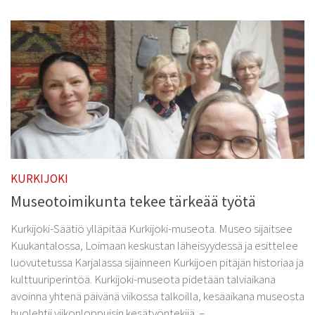
KURKIJOKI
Museotoimikunta tekee tärkeää työtä
Kurkijoki-Säätiö ylläpitää Kurkijoki-museota. Museo sijaitsee
Kuukantalossa, Loimaan keskustan läheisyydessä ja esittelee
luovutetussa Karjalassa sijainneen Kurkijoen pitäjän historiaa ja
kulttuuriperintöä. Kurkijoki-museota pidetään talviaikana
avoinna yhtenä päivänä viikossa talkoilla, kesäaikana museosta
huolehtii viikonloppuisin kesätyöntekijä. –