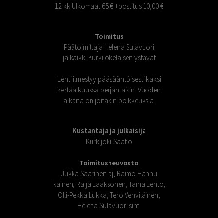
12 kk Ulkomaat 65 € +postitus 10,00 €
Toimitus
Päätoimittaja Helena Sulavuori
ja kaikki Kurkijokelaisen ystävät
Lehti ilmestyy pääsääntöisesti kaksi
kertaa kuussa perjantaisin. Vuoden
aikana on joitakin poikkeuksia.
Kustantaja ja julkaisija
Kurkijoki-Säätiö
Toimitusneuvosto
Jukka Saarinen pj, Raimo Hannu
kainen, Raija Laaksonen, Taina Lehto,
Olli-Pekka Lukka, Tero Vehviläinen,
Helena Sulavuori siht.