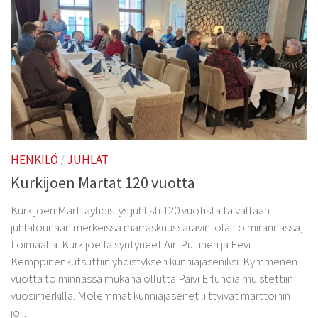
HENKILÖ
/
JUHLAT
Kurkijoen Martat 120 vuotta
Kurkijoen Marttayhdistys juhlisti 120 vuotista taivaltaan
juhlalounaan merkeissä marraskuussaravintola Loimirannassa,
Loimaalla. Kurkijoella syntyneet Airi Pullinen ja Eevi
Kemppinenkutsuttiin yhdistyksen kunniajäseniksi. Kymmenen
vuotta toiminnassa mukana ollutta Päivi Erlundia muistettiin
vuosimerkillä. Molemmat kunniajäsenet liittyivät marttoihin
jo...