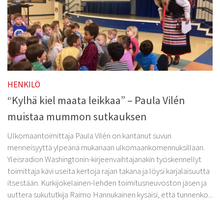
HENKILÖ
“Kylhä kiel maata leikkaa” – Paula Vilén
muistaa mummon sutkauksen
Ulkomaantoimittaja Paula Vilén on kantanut suvun
menneisyyttä ylpeänä mukanaan ulkomaankomennuksillaan.
Yleisradion Washingtonin-kirjeenvaihtajanakin työskennellyt
toimittaja kävi useita kertoja rajan takana ja löysi karjalaisuutta
itsestään. Kurkijokelainen-lehden toimitusneuvoston jäsen ja
uuttera sukututkija Raimo Hannukainen kysäisi, että tunnenko...