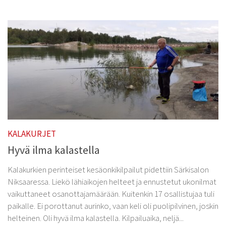
KALAKURJET
Hyvä ilma kalastella
Kalakurkien perinteiset kesäonkikilpailut pidettiin Särkisalon
Niksaaressa. Liekö lähiaikojen helteet ja ennustetut ukonilmat
vaikuttaneet osanottajamäärään. Kuitenkin 17 osallistujaa tuli
paikalle. Ei porottanut aurinko, vaan keli oli puolipilvinen, joskin
helteinen. Oli hyvä ilma kalastella. Kilpailuaika, neljä...