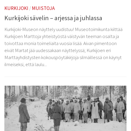
Kurkijoki-Säätiö
KURKIJOKI
/
MUISTOJA
Myyntituotteet
Kurkijoki sävelin – arjessa ja juhlassa
Kurkijoki-Museon näyttely uudistuu! Museotoimikunta kiittää
Kurkijoen Marttoja yhteistyöstä väistyvän teeman osalta ja
toivottaa monia toimeliaita vuosia lisää. Aivan pimentoon
eivät Martat jää uudessakaan näyttelyssä; Kurkijoen eri
Marttayhdistysten kokouspöytäkirjoja silmäillessä on käynyt
ilmeiseksi, että laulu...