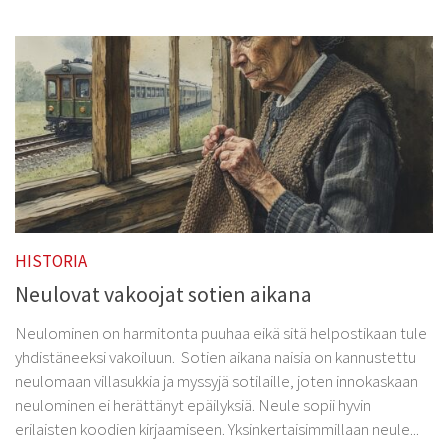
HISTORIA
Neulovat vakoojat sotien aikana
Neulominen on harmitonta puuhaa eikä sitä helpostikaan tule
yhdistäneeksi vakoiluun. Sotien aikana naisia on kannustettu
neulomaan villasukkia ja myssyjä sotilaille, joten innokaskaan
neulominen ei herättänyt epäilyksiä. Neule sopii hyvin
erilaisten koodien kirjaamiseen. Yksinkertaisimmillaan neule...