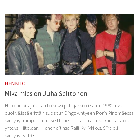
HENKILÖ
Mikä mies on Juha Seittonen
Hiitolan pitäjäjuhlan toiseksi puhujaksi oli saatu 1980-luvun
puolivälissä erittäin suositun Dingo-yhtyeen Porin Pinomäessä
syntynyt rumpali Juha Seittonen, jolla on äitinsä kautta suora
yhteys Hiitolaan. Hänen äitinsä Raili Kyllikki o.s. Siira oli
syntynyt v. 1931...