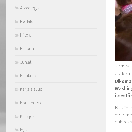
Arkeologia
Henkilö
Hiitola
Historia
Juhlat
Jääsken
alakoul
Kalakurjet
Ulkomaa
Washingt
Karjalaisuus
itsestä
Koulumuistot
Kurkijok
molemmat
Kurkijoki
puheeksi
Kylät