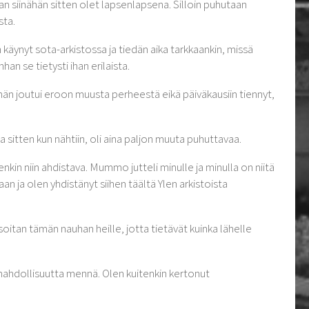
n siinähän sitten olet lapsenlapsena. Silloin puhutaan
sta.
 käynyt sota-arkistossa ja tiedän aika tarkkaankin, missä
han se tietysti ihan erilaista.
än joutui eroon muusta perheestä eikä päiväkausiin tiennyt,
 sitten kun nähtiin, oli aina paljon muuta puhuttavaa.
nkin niin ahdistava. Mummo jutteli minulle ja minulla on niitä
 ja olen yhdistänyt siihen täältä Ylen arkistoista
 soitan tämän nauhan heille, jotta tietävät kuinka lähelle
 mahdollisuutta mennä. Olen kuitenkin kertonut