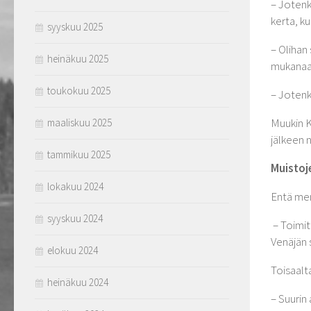
– Jotenk
kerta, ku
syyskuu 2025
– Olihan
heinäkuu 2025
mukanaan 
toukokuu 2025
– Jotenk
Muukin K
maaliskuu 2025
jälkeen 
tammikuu 2025
Muistoj
lokakuu 2024
Entä men
syyskuu 2024
– Toimit
Venäjän 
elokuu 2024
Toisaalta
heinäkuu 2024
– Suurin 