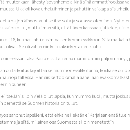
sitä muutenkaan lähesty isovanhempia ikinä siinä ammattiroolissa vaa
muusta. Ukki oli kova urheiluihminen ja puhuttiin vaikkapa siis urheilu
todella paljon kiinnostanut se itse sota ja sodassa oleminen. Nyt olen
 ukki on ollut, mutta ilman sitä, että hänen kanssaan juttelee, niin on
oli 18, kun hän lähti ensimmäisen kerran evakkoon. Sillä matkalla h
t olivat. Se oli vähän niin kuin kaksinkertainen kauhu.
onin-reissun takia Paula ei sitten enää mummoa niin paljon nähnyt, ja
an oli tarkoitus kirjoittaa se mummon evakkotarina, koska se oli jote
 nauhoja tallessa. Hän siis kertoo omalla äänellään evakkomatkastaan
eimin puheen.
 ei itselläni silloin vielä ollut lapsia, kun mummo kuoli, mutta joskus
n perhettä se Suomen historia on tullut.
yös sanonut lapsilleni, että ehkä heillekään ei Karjalaan enää tule
istamme ja siitä, millainen osa Suomesta silloin menetettiin.