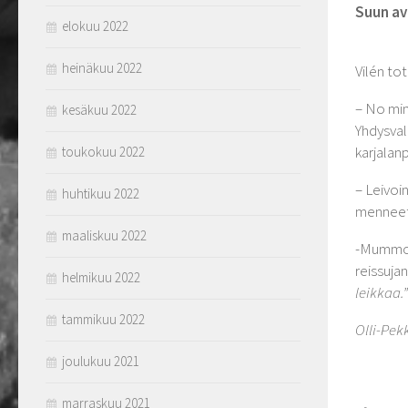
Suun av
elokuu 2022
heinäkuu 2022
Vilén tot
– No min
kesäkuu 2022
Yhdysvall
karjalanp
toukokuu 2022
– Leivoin
huhtikuu 2022
mennee
maaliskuu 2022
-Mummo e
reissujan
helmikuu 2022
leikkaa.”
tammikuu 2022
Olli-Pek
joulukuu 2021
marraskuu 2021