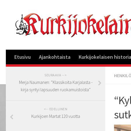
Etusivu
Ajankohtaista
Kurkijokelaisen histori
HENKIL
SEURAAVA -->
Merja Naumanen: ”Klassikoita Karjalasta -
kirja syntyi lapsuuden ruokamuistoista”
“Ky
<-- EDELLINEN
sut
Kurkijoen Martat 120 vuotta