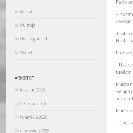
Paula va
Matkat
– Mummon
Savojan k
Muistoja
Paulan i
Uncategorized
Nastola
Paulakin
Uutiset
– Ukki v
tuolloin
ARKISTOT
Muista m
kesäkuu 2026
vieläpä 
autolla.
helmikuu 2026
Muistoks
tammikuu 2026
– Eihän s
marraskuu 2025