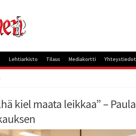
a
Lehtiarkisto
Tilaus
Mediakortti
Yhteystiedot
Ö
lhä kiel maata leikkaa” – Pa
kauksen