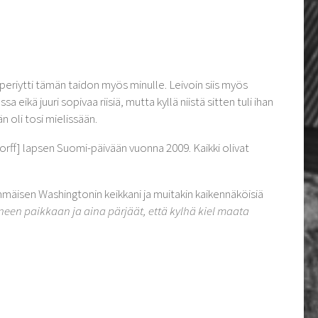
periytti tämän taidon myös minulle. Leivoin siis myös
 eikä juuri sopivaa riisiä, mutta kyllä niistä sitten tuli ihan
n oli tosi mielissään.
sdorff] lapsen Suomi-päivään vuonna 2009. Kaikki olivat
isen Washingtonin keikkani ja muitakin kaikennäköisiä
een paikkaan ja aina pärjäät, että kylhä kiel maata