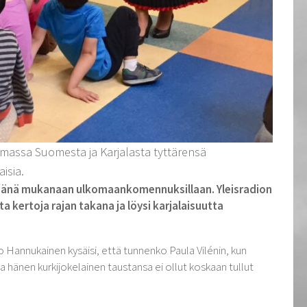
massa Suomesta ja Karjalasta tyttärensä
isia.
peänä mukanaan ulkomaankomennuksillaan. Yleisradion
a kertoja rajan takana ja löysi karjalaisuutta
 Hannukainen kysäisi, että tunnenko Paula Vilénin, kun
hänen kurkijokelainen taustansa ei ollut koskaan tullut