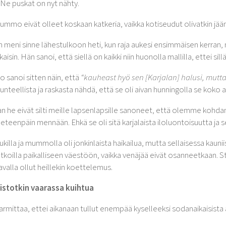
 Ne puskat on nyt nähty.
mummo eivät olleet koskaan katkeria, vaikka kotiseudut olivatkin jää
n meni sinne lähestulkoon heti, kun raja aukesi ensimmäisen kerran, mu
aisin. Hän sanoi, että siellä on kaikki niin huonolla mallilla, ettei sill
sanoi sitten näin, että
“kauheast hyö sen [Karjalan] halusi, mutta 
unteellista ja raskasta nähdä, että se oli aivan hunningolla se koko a
n he eivät silti meille lapsenlapsille sanoneet, että olemme kohdan
 eteenpäin mennään. Ehkä se oli sitä karjalaista iloluontoisuutta ja s
 ukilla ja mummolla oli jonkinlaista haikailua, mutta sellaisessa kau
tkoilla paikalliseen väestöön, vaikka venäjää eivät osanneetkaan. Stal
avalla ollut heillekin koettelemus.
istotkin vaarassa kuihtua
armittaa, ettei aikanaan tullut enempää kyselleeksi sodanaikaisista 