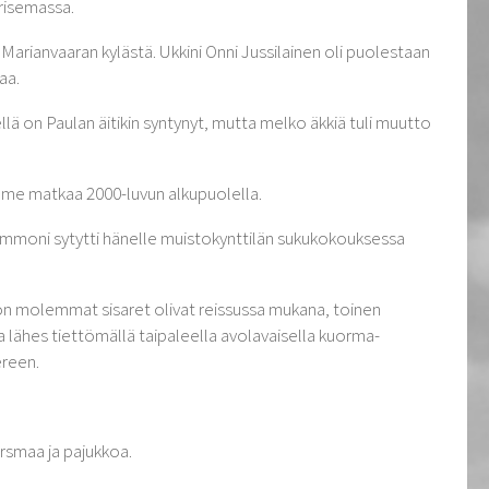
urisemassa.
Marianvaaran kylästä. Ukkini Onni Jussilainen oli puolestaan
aa.
ä on Paulan äitikin syntynyt, mutta melko äkkiä tuli muutto
olme matkaa 2000-luvun alkupuolella.
. Mummoni sytytti hänelle muistokynttilän sukukokouksessa
mon molemmat sisaret olivat reissussa mukana, toinen
la lähes tiettömällä taipaleella avolavaisella kuorma-
ereen.
horsmaa ja pajukkoa.