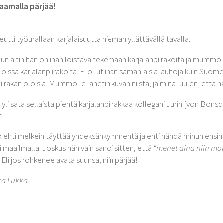
aamalla pärjää!
eutti työurallaan karjalaisuutta hieman yllättävällä tavalla.
un äitinihän on ihan loistava tekemään karjalanpiirakoita ja mummo 
oissa karjalanpiirakoita. Ei ollut ihan samanlaisia jauhoja kuin Suomessa
iirakan oloisia. Mummolle lähetin kuvan niistä, ja minä luulen, että hä
 yli sata sellaista pientä karjalanpiirakkaa kollegani Jurin [von Bon
t!
hti melkein täyttää yhdeksänkymmentä ja ehti nähdä minun ensimmä
i maailmalla. Joskus hän vain sanoi sitten, että
“menet aina niin mon
Eli jos rohkenee avata suunsa, niin pärjää!
ka Lukka