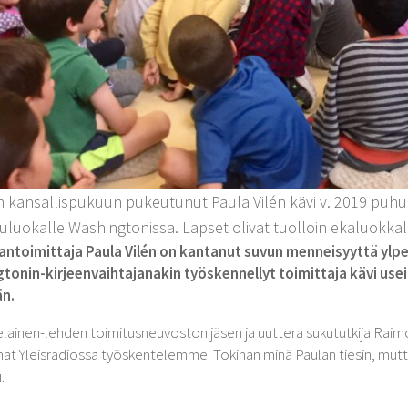
 kansallispukuun pukeutunut Paula Vilén kävi v. 2019 puhu
uluokalle Washingtonissa. Lapset olivat tuolloin ekaluokkala
ntoimittaja Paula Vilén on kantanut suvun menneisyyttä yl
onin-kirjeenvaihtajanakin työskennellyt toimittaja kävi useit
än.
elainen-lehden toimitusneuvoston jäsen ja uuttera sukututkija Raimo
 Yleisradiossa työskentelemme. Tokihan minä Paulan tiesin, mutta 
.