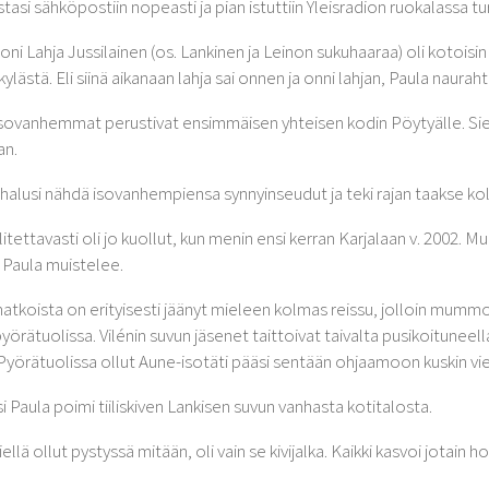
stasi sähköpostiin nopeasti ja pian istuttiin Yleisradion ruokalassa t
i Lahja Jussilainen (os. Lankinen ja Leinon sukuhaaraa) oli kotoisin 
ylästä. Eli siinä aikanaan lahja sai onnen ja onni lahjan, Paula nauraht
sovanhemmat perustivat ensimmäisen yhteisen kodin Pöytyälle. Siell
an.
 halusi nähdä isovanhempiensa synnyinseudut ja teki rajan taakse k
alitettavasti oli jo kuollut, kun menin ensi kerran Karjalaan v. 2002
, Paula muistelee.
atkoista on erityisesti jäänyt mieleen kolmas reissu, jolloin mum
pyörätuolissa. Vilénin suvun jäsenet taittoivat taivalta pusikoituneel
 Pyörätuolissa ollut Aune-isotäti pääsi sentään ohjaamoon kuskin vi
i Paula poimi tiiliskiven Lankisen suvun vanhasta kotitalosta.
iellä ollut pystyssä mitään, oli vain se kivijalka. Kaikki kasvoi jotain 