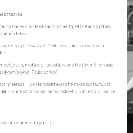
neet taakse.
tta hän ei ollut koskaan sitä mieltä, että Karjala pitäisi
ä mitään tekisi.
mittään hyö ei sillä tee.”
Olihan se kuitenkin varmaan
lue.
neet jotain, mistä ei yli päästä, vaan että tämmöinen asia
elviytymiskykyä, Paula aprikoi.
niissa mielessä. Hyvin kunnioittavasti he myös suhtautuivat
inin sinne siirtämiähän ne paikalliset olivat, että olihan se
asioista mummolta ja ukilta.