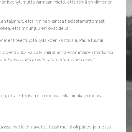
i hän itkenyt, mutta varmaan mietti, että tämä on viimeinen
.
. Olen tajunnut, että ihminen kantaa tiedostamattomasti
okea, että minun juureni ovat siellä.
 identiteetti, jota kyllä koen kantavani, Paula tuumii.
sa vuodelta 2002 Paula kuvaili aluetta ensimmäisen matkansa
pysähtyneisyyden ja välinpitämättömyyden usva”.
niin, että ettei ihan pian mennä, eikä pidäkään mennä
uossa meillä oli navetta, tässä meillä oli pääovi ja tuossa