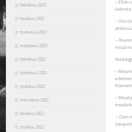
– Eihän 
heinäkuu 2023
kaikesta 
kesäkuu 2023
– Olisi 
yksikössä
toukokuu 2023
– Mummo 
maaliskuu 2023
missä muu
Washingt
helmikuu 2023
– Minunh
tammikuu 2023
edelleen
Mannerh
joulukuu 2022
– Minulla
marraskuu 2022
meidänki
lokakuu 2022
– Olen m
sukujuur
syyskuu 2022