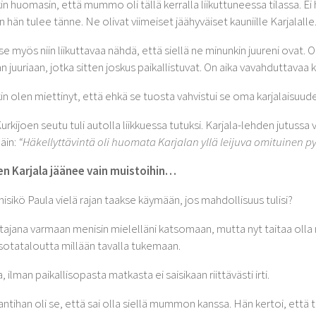
in huomasin, että mummo oli tällä kerralla liikuttuneessa tilassa. E
n hän tulee tänne. Ne olivat viimeiset jäähyväiset kauniille Karjalalle
 se myös niin liikuttavaa nähdä, että siellä ne minunkin juureni ovat
juuriaan, jotka sitten joskus paikallistuvat. On aika vavahduttavaa k
in olen miettinyt, että ehkä se tuosta vahvistui se oma karjalaisuuden
urkijoen seutu tuli autolla liikkuessa tutuksi. Karjala-lehden jutus
näin:
“Häkellyttävintä oli huomata Karjalan yllä leijuva omituinen 
en Karjala
jäänee vain muistoihin…
isikö Paula vielä rajan taakse käymään, jos mahdollisuus tulisi?
tajana varmaan menisin mielelläni katsomaan, mutta nyt taitaa olla 
sotataloutta millään tavalla tukemaan.
, ilman paikallisopasta matkasta ei saisikaan riittävästi irti.
antihan oli se, että sai olla siellä mummon kanssa. Hän kertoi, että t