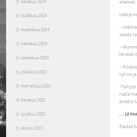
kesäkuu 2024
eläimet.
Ukki ja 
huhtikuu 2024
– Ukkiha
maaliskuu 2024
saada tak
helmikuu 2024
– Mummo 
hirveän t
tammikuu 2024
– Koskaa
joulukuu 2023
nyt on ja
marraskuu 2023
-Tietysti
näillä ma
lokakuu 2023
eräällä t
… ja mu
syyskuu 2023
Paulaa h
elokuu 2023