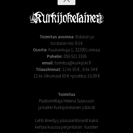
Toimitus avoinna:
tiistaisin ja
torstaisin klo 9-14
Osoite:
Kuukankuja 1, 32200 Loimaa
Puhelin:
050-521 3336
email:
toimitus@kurkijoki.fi
Tilaushinnat:
12 kk 65 € , 6 kk 34 €
12 kk Ulkomaat 65 € +postitus 10,00 €
Toimitus
Päätoimittaja Helena Sulavuori
ja kaikki Kurkijokelaisen ystävät
Lehti ilmestyy pääsääntöisesti kaksi
kertaa kuussa perjantaisin. Vuoden