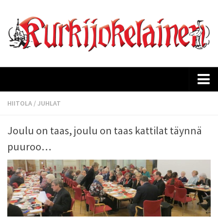
Etusivu
HIITOLA
/
JUHLAT
Ajankohtaista
Joulu on taas, joulu on taas kattilat täynnä
Kurkijokelaisen historia
puuroo…
Lehtiarkisto
Tilaus
Mediakortti
Yhteystiedot