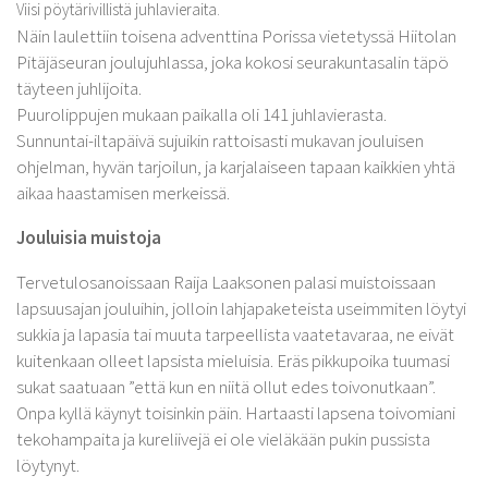
Viisi pöytärivillistä juhlavieraita.
Kurkijoki-Säätiö
Näin laulettiin toisena adventtina Porissa vietetyssä Hiitolan
Myyntituotteet
Pitäjäseuran joulujuhlassa, joka kokosi seurakuntasalin täpö
täyteen juhlijoita.
Puurolippujen mukaan paikalla oli 141 juhlavierasta.
Sunnuntai-iltapäivä sujuikin rattoisasti mukavan jouluisen
ohjelman, hyvän tarjoilun, ja karjalaiseen tapaan kaikkien yhtä
aikaa haastamisen merkeissä.
Jouluisia muistoja
Tervetulosanoissaan Raija Laaksonen palasi muistoissaan
lapsuusajan jouluihin, jolloin lahjapaketeista useimmiten löytyi
sukkia ja lapasia tai muuta tarpeellista vaatetavaraa, ne eivät
kuitenkaan olleet lapsista mieluisia. Eräs pikkupoika tuumasi
sukat saatuaan ”että kun en niitä ollut edes toivonutkaan”.
Onpa kyllä käynyt toisinkin päin. Hartaasti lapsena toivomiani
tekohampaita ja kureliivejä ei ole vieläkään pukin pussista
löytynyt.