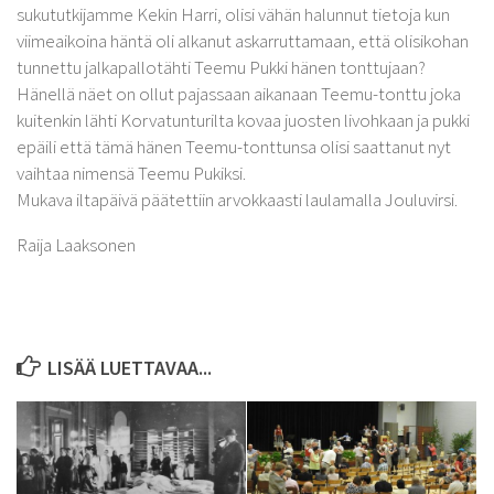
sukututkijamme Kekin Harri, olisi vähän halunnut tietoja kun
viimeaikoina häntä oli alkanut askarruttamaan, että olisikohan
tunnettu jalkapallotähti Teemu Pukki hänen tonttujaan?
Hänellä näet on ollut pajassaan aikanaan Teemu-tonttu joka
kuitenkin lähti Korvatunturilta kovaa juosten livohkaan ja pukki
epäili että tämä hänen Teemu-tonttunsa olisi saattanut nyt
vaihtaa nimensä Teemu Pukiksi.
Mukava iltapäivä päätettiin arvokkaasti laulamalla Jouluvirsi.
Raija Laaksonen
LISÄÄ LUETTAVAA...