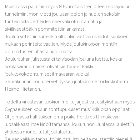
Muistoissa palattiin myös 80-vuotta sitten olleen sotajoulun
tunnelmiin, moni vietti jouluaan pelon ja huolen sekaisin
tuntein sillä perheiden miesväki oli rintamalla ja
siviiliväestöäkin pommitettiin ankarasti.
Joulua yritettiin kuitenkin silloinkin viettää mahdollisuuksien
mukaan perinteitä vaalien. Myös joulukirkkoon mentiin
pommitusten uhasta huolimatta.
Joulurauhan julistusta ei talvisodan jouluna luettu, koska
sotilasviranomaiset olivat kieltäneet kaikki
joukkokokoontumiset ilmavaaran vuoksi.
Seurakunnan Joulutervehdyksen juhlaamme toi kirkkoherra
Heimo Hietanen.
Todella virkistävän tuokion meille järjestivät esityksillään myös
Cygnaeuksen koulun tonttupukuiset musiikkiluokan oppilaat.
Ohjelmassa hallituksen oma poika Pertti esitti mukavan
lupsakkaasti itse kirjoittamansa Joulurunon. Juhlassa laulettiin
yhdessä monet tutut joululaulut.
Seuran kaikkiin tarinailtoihin osallistuneita muistettiin pienellä