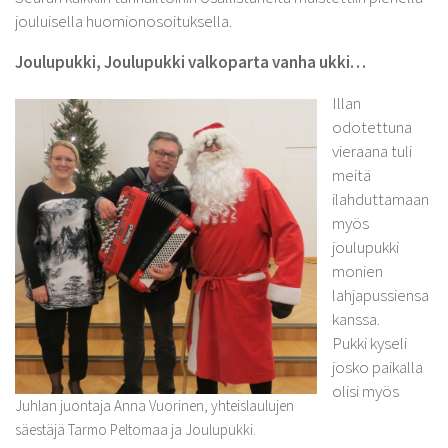
jouluisella huomionosoituksella.
Joulupukki, Joulupukki valkoparta vanha ukki…
Illan
odotettuna
vieraana tuli
meitä
ilahduttamaan
myös
joulupukki
monien
lahjapussiensa
kanssa.
Pukki kyseli
josko paikalla
olisi myös
Juhlan juontaja Anna Vuorinen, yhteislaulujen
säestäjä Tarmo Peltomaa ja Joulupukki.