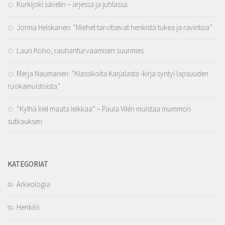
Kurkijoki sävelin – arjessa ja juhlassa
Jorma Heiskanen: ”Miehet tarvitsevat henkistä tukea ja ravintoa”
Lauri Koho, rauhanturvaamisen suurmies
Merja Naumanen: ”Klassikoita Karjalasta -kirja syntyi lapsuuden
ruokamuistoista”
“Kylhä kiel maata leikkaa” – Paula Vilén muistaa mummon
sutkauksen
KATEGORIAT
Arkeologia
Henkilö