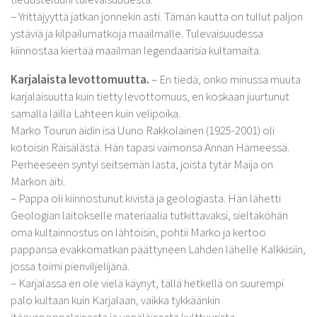
– Yrittäjyyttä jatkan jonnekin asti. Tämän kautta on tullut paljon
ystäviä ja kilpailumatkoja maailmalle. Tulevaisuudessa
kiinnostaa kiertää maailman legendaarisia kultamaita.
Karjalaista levottomuutta.
– En tiedä, onko minussa muuta
karjalaisuutta kuin tietty levottomuus, en koskaan juurtunut
samalla lailla Lahteen kuin velipoika.
Marko Tourun äidin isä Uuno Rakkolainen (1925-2001) oli
kotoisin Räisälästä. Hän tapasi vaimonsa Annan Hämeessä.
Perheeseen syntyi seitsemän lasta, joista tytär Maija on
Markon äiti.
– Pappa oli kiinnostunut kivistä ja geologiasta. Hän lähetti
Geologian laitokselle materiaalia tutkittavaksi, sieltäköhän
oma kultainnostus on lähtöisin, pohtii Marko ja kertoo
pappansa evakkomatkan päättyneen Lahden lähelle Kalkkisiin,
jossa toimi pienviljelijänä.
– Karjalassa en ole vielä käynyt, tällä hetkellä on suurempi
palo kultaan kuin Karjalaan, vaikka tykkäänkin