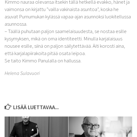
Kimmo nauraa olevansa itsekin tällä hetkellä evakko, hänet ja
vaimonsa on kirjattu ”vailla vakinaista asuntoa”, koska he
asuvat Purnumukan kylässä vapaa-ajan asunnoksi luokitellussa
asunnossa.
– Täällä puhutaan paljon saamelaisuudesta, se nostaa esille
kysymyksen, mikä on oma identiteetti. Minulla karjalaisuus
nousee esille, siinä on paljon säilytettävää. Äiti korosti aina,
että karjalapiirakoita pitää osata leipoa.
Se taito Kimmo Panulalla on hallussa.
Helena Sulavuori
LISÄÄ LUETTAVAA...