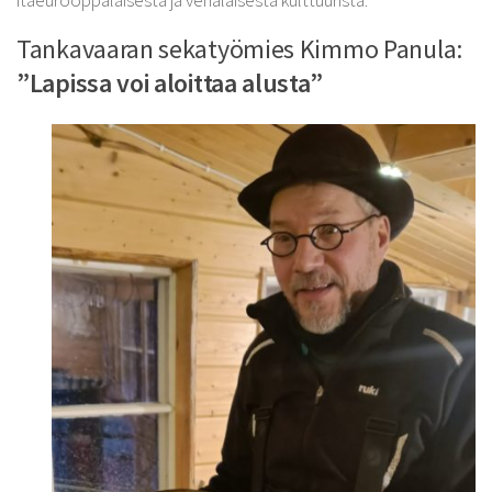
itäeurooppalaisesta ja venäläisestä kulttuurista.
Tankavaaran sekatyömies Kimmo Panula:
”Lapissa voi aloittaa alusta”