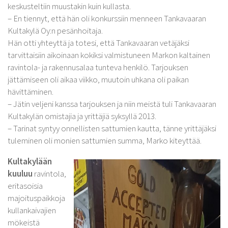
keskusteltiin muustakin kuin kullasta.
– En tiennyt, että hän oli konkurssiin menneen Tankavaaran
Kultakylä Oy:n pesänhoitaja.
Hän otti yhteyttä ja totesi, että Tankavaaran vetäjäksi
tarvittaisiin aikoinaan kokiksi valmistuneen Markon kaltainen
ravintola- ja rakennusalaa tunteva henkilö. Tarjouksen
jättämiseen oli aikaa viikko, muutoin uhkana oli paikan
hävittäminen.
– Jätin veljeni kanssa tarjouksen ja niin meistä tuli Tankavaaran
Kultakylän omistajia ja yrittäjiä syksyllä 2013.
– Tarinat syntyy onnellisten sattumien kautta, tänne yrittäjäksi
tuleminen oli monien sattumien summa, Marko kiteyttää.
Kultakylään
kuuluu
ravintola,
eritasoisia
majoituspaikkoja
kullankaivajien
mökeistä