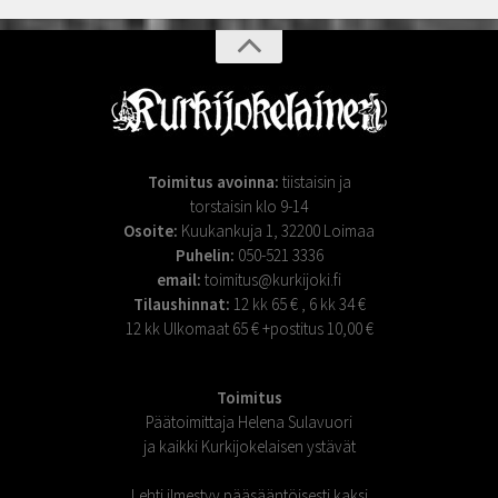
Toimitus avoinna:
tiistaisin ja
torstaisin klo 9-14
Osoite:
Kuukankuja 1, 32200 Loimaa
Puhelin:
050-521 3336
email:
toimitus@kurkijoki.fi
Tilaushinnat:
12 kk 65 € , 6 kk 34 €
12 kk Ulkomaat 65 € +postitus 10,00 €
Toimitus
Päätoimittaja Helena Sulavuori
ja kaikki Kurkijokelaisen ystävät
Lehti ilmestyy pääsääntöisesti kaksi