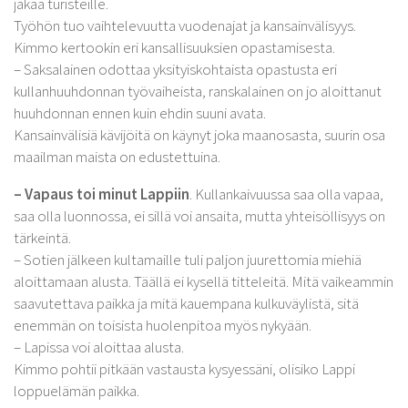
jakaa turisteille.
Työhön tuo vaihtelevuutta vuodenajat ja kansainvälisyys.
Kimmo kertookin eri kansallisuuksien opastamisesta.
– Saksalainen odottaa yksityiskohtaista opastusta eri
kullanhuuhdonnan työvaiheista, ranskalainen on jo aloittanut
huuhdonnan ennen kuin ehdin suuni avata.
Kansainvälisiä kävijöitä on käynyt joka maanosasta, suurin osa
maailman maista on edustettuina.
– Vapaus toi minut Lappiin
. Kullankaivuussa saa olla vapaa,
saa olla luonnossa, ei sillä voi ansaita, mutta yhteisöllisyys on
tärkeintä.
– Sotien jälkeen kultamaille tuli paljon juurettomia miehiä
aloittamaan alusta. Täällä ei kysellä titteleitä. Mitä vaikeammin
saavutettava paikka ja mitä kauempana kulkuväylistä, sitä
enemmän on toisista huolenpitoa myös nykyään.
– Lapissa voi aloittaa alusta.
Kimmo pohtii pitkään vastausta kysyessäni, olisiko Lappi
loppuelämän paikka.