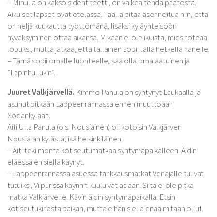
– Minulla on kaksoisidentiteetti, on vaikea tehdä päätöstä.
Aikuiset lapset ovat etelässä. Täällä pitää asennoitua niin, että
on neljä kuukautta työttömänä, lisäksi kyläyhteisöön
hyväksyminen ottaa aikansa. Mikään ei ole ikuista, mies toteaa
lopuksi, mutta jatkaa, että tällainen sopii tällä hetkellä hänelle.
– Tämä sopii omalle luonteelle, saa olla omalaatuinen ja
”Lapinhullukin”.
Juuret Valkjärvellä.
Kimmo Panula on syntynyt Laukaalla ja
asunut pitkään Lappeenrannassa ennen muuttoaan
Sodankylään.
Äiti Ulla Panula (o.s. Nousiainen) oli kotoisin Valkjärven
Nousialan kylästä, isä helsinkiläinen.
– Äiti teki monta kotiseutumatkaa syntymäpaikalleen. Äidin
eläessä en siellä käynyt.
– Lappeenrannassa asuessa tankkausmatkat Venäjälle tulivat
tutuiksi, Viipurissa käynnit kuuluivat asiaan. Siitä ei ole pitkä
matka Valkjärvelle. Kävin äidin syntymäpaikalla. Etsin
kotiseutukirjasta paikan, mutta eihän siellä enää mitään ollut.