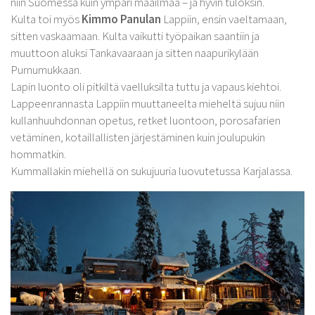
niin Suomessa kuin ympäri maailmaa – ja hyvin tuloksin.
Kurkijoki-Säätiö
Kulta toi myös
Kimmo Panulan
Lappiin, ensin vaeltamaan,
sitten vaskaamaan. Kulta vaikutti työpaikan saantiin ja
Myyntituotteet
muuttoon aluksi Tankavaaraan ja sitten naapurikylään
Purnumukkaan.
Lapin luonto oli pitkiltä vaelluksilta tuttu ja vapaus kiehtoi.
Lappeenrannasta Lappiin muuttaneelta mieheltä sujuu niin
kullanhuuhdonnan opetus, retket luontoon, porosafarien
vetäminen, kotaillallisten järjestäminen kuin joulupukin
hommatkin.
Kummallakin miehellä on sukujuuria luovutetussa Karjalassa.