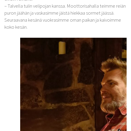
– Talvella tulin velipojan kanssa. Moottorisahalla teimme reiän
puron jäähän ja vaskasimme jäistä hiekkaa sormet jäässä.
Seuraavana kesänä vuokrasimme oman paikan ja kaivoimme
koko kesän.