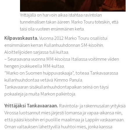
Yrittäjällä on harvoin aikaa istahtaa ravintolan
tunnelmallisen takan ääreen. Marko Touru totesikin, että
taisi olla vuoteen ensimmäinen kerta.
Kilpavaskausta.
Vuonna 2012 Marko Touru osallistui
ensimmäisen kerran Kullanhuuhdonnan SM-kisoihin.
Aloittelijoiden sarjassa tuli kultaa.
– Seuraavana vuonna MM-kisoissa Italiassa voitimme viiden
hengen joukkueella MM-kultaa.
”Marko on Suomen huippuvaskaaja”, toteaa Tankavaarassa
kullanhuuhdontaa vetävä Kimmo Panula.
Tankavaaran sisäkullanhuuhdontapaikan seinä on täysi
pokaaleja ja muita Markon palkintoja.
Yrittäjäksi Tankavaaraan.
Ravintola- ja rakennusalan yrityksiä
Virossa luotsannut mies järjesti lomansa ja vapaa-aikansa niin,
että pääsi kisoihin eri puolille maailmaa ja Lappiin vaskaamaan.
Oman valtauksen lähettyvillä huuhtoi mies, jonka kanssa