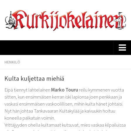
Etusivu
HENKILÖ
Ajankohtaista
Kulta kuljettaa miehiä
Kurkijokelaisen historia
Eipä tiennyt lahtelainen
Marko Touru
reilu kymmenen vuotta
Lehtiarkisto
sitten, kun ensimmäisen kerran iski lapionsa joen penkkaan ja
Tilaus
vaskasi ensimmäisen vaskoolillisen, mihin kulta hänet johtaisi.
Nyt hän johtaa Tankavaaran Kultakylää ja kaivuukin hoituu
Mediakortti
koneella palkatuin voimin.
Yrittäjyyden ohella kultamaat kutsuvat, mies vaskaa kilpailuissa
Yhteystiedot