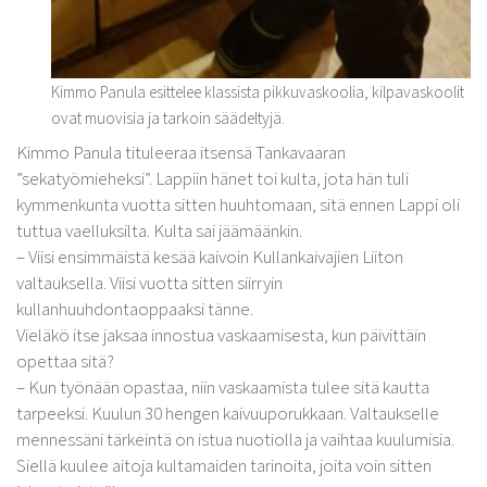
Kimmo Panula esittelee klassista pikkuvaskoolia, kilpavaskoolit
ovat muovisia ja tarkoin säädeltyjä.
Kimmo Panula tituleeraa itsensä Tankavaaran
”sekatyömieheksi”. Lappiin hänet toi kulta, jota hän tuli
kymmenkunta vuotta sitten huuhtomaan, sitä ennen Lappi oli
tuttua vaelluksilta. Kulta sai jäämäänkin.
– Viisi ensimmäistä kesää kaivoin Kullankaivajien Liiton
valtauksella. Viisi vuotta sitten siirryin
kullanhuuhdontaoppaaksi tänne.
Vieläkö itse jaksaa innostua vaskaamisesta, kun päivittäin
opettaa sitä?
– Kun työnään opastaa, niin vaskaamista tulee sitä kautta
tarpeeksi. Kuulun 30 hengen kaivuuporukkaan. Valtaukselle
mennessäni tärkeintä on istua nuotiolla ja vaihtaa kuulumisia.
Siellä kuulee aitoja kultamaiden tarinoita, joita voin sitten