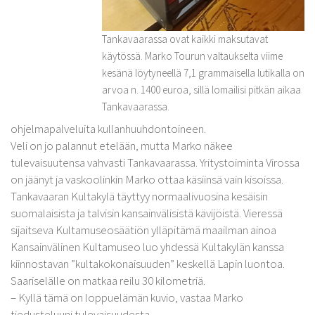
Tankavaarassa ovat kaikki maksutavat
käytössä. Marko Tourun valtaukselta viime
kesänä löytyneellä 7,1 grammaisella lutikalla on
arvoa n. 1400 euroa, sillä lomailisi pitkän aikaa
Tankavaarassa.
ohjelmapalveluita kullanhuuhdontoineen.
Veli on jo palannut etelään, mutta Marko näkee
tulevaisuutensa vahvasti Tankavaarassa. Yritystoiminta Virossa
on jäänyt ja vaskoolinkin Marko ottaa käsiinsä vain kisoissa.
Tankavaaran Kultakylä täyttyy normaalivuosina kesäisin
suomalaisista ja talvisin kansainvälisistä kävijöistä. Vieressä
sijaitseva Kultamuseosäätiön ylläpitämä maailman ainoa
Kansainvälinen Kultamuseo luo yhdessä Kultakylän kanssa
kiinnostavan ”kultakokonaisuuden” keskellä Lapin luontoa.
Saariselälle on matkaa reilu 30 kilometriä.
– Kyllä tämä on loppuelämän kuvio, vastaa Marko
tiedusteluuni tulevaisuudesta.