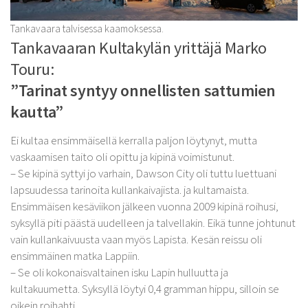
Tankavaara talvisessa kaamoksessa.
Tankavaaran Kultakylän yrittäjä Marko
Touru:
”Tarinat syntyy onnellisten sattumien
kautta”
Ei kultaa ensimmäisellä kerralla paljon löytynyt, mutta
vaskaamisen taito oli opittu ja kipinä voimistunut.
– Se kipinä syttyi jo varhain, Dawson City oli tuttu luettuani
lapsuudessa tarinoita kullankaivajista. ja kultamaista.
Ensimmäisen kesäviikon jälkeen vuonna 2009 kipinä roihusi,
syksyllä piti päästä uudelleen ja talvellakin. Eikä tunne johtunut
vain kullankaivuusta vaan myös Lapista. Kesän reissu oli
ensimmäinen matka Lappiin.
– Se oli kokonaisvaltainen isku Lapin hulluutta ja
kultakuumetta. Syksyllä löytyi 0,4 gramman hippu, silloin se
oikein roihahti.