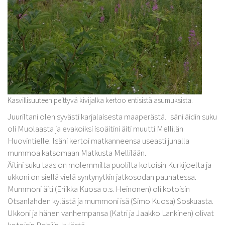
Kasvillisuuteen peittyvä kivijalka kertoo entisistä asumuksista.
Juuriltani olen syvästi karjalaisesta maaperästä. Isäni äidin suku
oli Muolaasta ja evakoiksi isoäitini äiti muutti Mellilän
Huovintielle. Isäni kertoi matkanneensa useasti junalla
mummoa katsomaan Matkusta Mellilään.
Äitini suku taas on molemmilta puolilta kotoisin Kurkijoelta ja
ukkoni on siellä vielä syntynytkin jatkosodan pauhatessa.
Mummoni äiti (Eriikka Kuosa o.s. Heinonen) oli kotoisin
Otsanlahden kylästä ja mummoni isä (Simo Kuosa) Soskuasta.
Ukkoni ja hänen vanhempansa (Katri ja Jaakko Lankinen) olivat
kotoisin Pohjiin-kylästä.