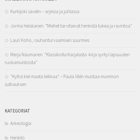
Kurkijoki sävelin – arjessa ja juhlassa
Jorma Heiskanen: ”Miehet tarvitsevat henkistä tukea ja ravintoa”
Lauri Koho, rauhanturvaamisen suurmies
Merja Naumanen: ”Klassikoita Karjalasta -kirja syntyi lapsuuden
ruokamuistoista”
“Kylhä kiel maata leikkaa” – Paula Vilén muistaa mummon
sutkauksen
KATEGORIAT
Arkeologia
Henkilö