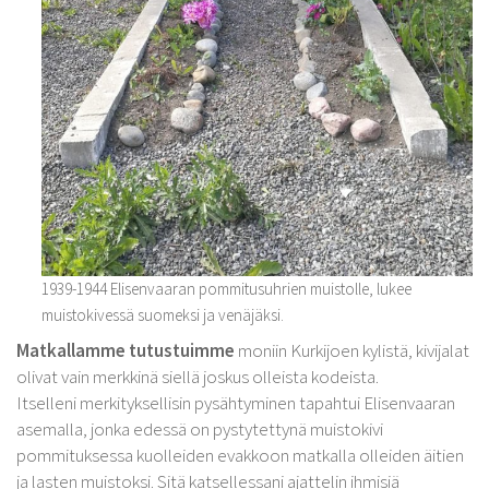
1939-1944 Elisenvaaran pommitusuhrien muistolle, lukee
muistokivessä suomeksi ja venäjäksi.
Matkallamme tutustuimme
moniin Kurkijoen kylistä, kivijalat
olivat vain merkkinä siellä joskus olleista kodeista.
Itselleni merkityksellisin pysähtyminen tapahtui Elisenvaaran
asemalla, jonka edessä on pystytettynä muistokivi
pommituksessa kuolleiden evakkoon matkalla olleiden äitien
ja lasten muistoksi. Sitä katsellessani ajattelin ihmisiä