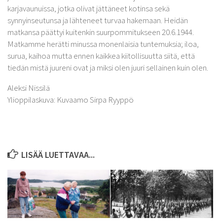
karjavaunuissa, jotka olivat jättäneet kotinsa sekä
synnyinseutunsa ja lähteneet turvaa hakemaan. Heidän
matkansa päättyi kuitenkin suurpommitukseen 20.6.1944.
Matkamme herätti minussa monenlaisia tuntemuksia; iloa,
surua, kaihoa mutta ennen kaikkea kiitollisuutta siitä, että
tiedän mistä juureni ovat ja miksi olen juuri sellainen kuin olen.
Aleksi Nissilä
Ylioppilaskuva: Kuvaamo Sirpa Ryyppö
LISÄÄ LUETTAVAA...