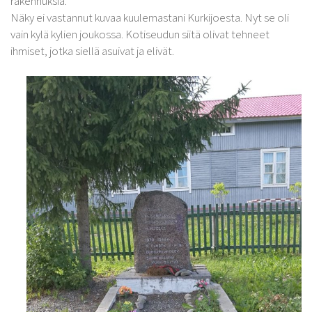
rakennuksia.
Näky ei vastannut kuvaa kuulemastani Kurkijoesta. Nyt se oli
vain kylä kylien joukossa. Kotiseudun siitä olivat tehneet
ihmiset, jotka siellä asuivat ja elivät.