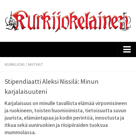
Etusivu
KURKIJOKI
/
MATKAT
Ajankohtaista
Stipendiaatti Aleksi Nissilä: Minun
Kurkijokelaisen historia
karjalaisuuteni
Lehtiarkisto
Karjalaisuus on minulle tavallista elämää virpomisineen
Tilaus
ja ruokineen, toisten huomioimista, tietoisuutta suvun
juurista, elämäntapaa ja kodin perintöä, innostusta ja
Mediakortti
itkua sekä uuniruokien ja riisipiiraiden tuoksua
Yhteystiedot
mummolassa.