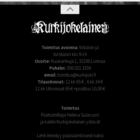
Toimitus avoinna:
tiistaisin ja
torstaisin klo 9-14
Osoite:
Kuukankuja 1, 32200 Loimaa
Puhelin:
050-521 3336
email:
toimitus@kurkijoki.fi
Tilaushinnat:
12 kk 65 € , 6 kk 34 €
12 kk Ulkomaat 65 € +postitus 10,00 €
Toimitus
Päätoimittaja Helena Sulavuori
ja kaikki Kurkijokelaisen ystävät
Lehti ilmestyy pääsääntöisesti kaksi