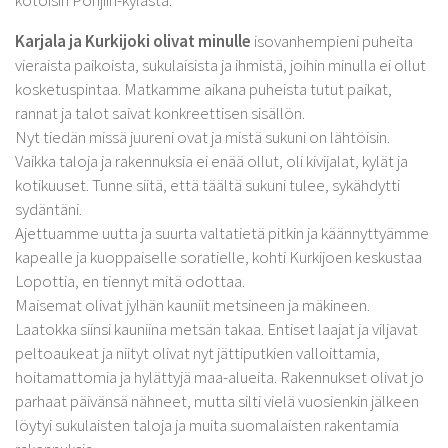
Karjala ja Kurkijoki olivat minulle
isovanhempieni puheita
vieraista paikoista, sukulaisista ja ihmistä, joihin minulla ei ollut
kosketuspintaa. Matkamme aikana puheista tutut paikat,
rannat ja talot saivat konkreettisen sisällön.
Nyt tiedän missä juureni ovat ja mistä sukuni on lähtöisin.
Vaikka taloja ja rakennuksia ei enää ollut, oli kivijalat, kylät ja
kotikuuset. Tunne siitä, että täältä sukuni tulee, sykähdytti
sydäntäni.
Ajettuamme uutta ja suurta valtatietä pitkin ja käännyttyämme
kapealle ja kuoppaiselle soratielle, kohti Kurkijoen keskustaa
Lopottia, en tiennyt mitä odottaa.
Maisemat olivat jylhän kauniit metsineen ja mäkineen.
Laatokka siinsi kauniina metsän takaa. Entiset laajat ja viljavat
peltoaukeat ja niityt olivat nyt jättiputkien valloittamia,
hoitamattomia ja hylättyjä maa-alueita. Rakennukset olivat jo
parhaat päivänsä nähneet, mutta silti vielä vuosienkin jälkeen
löytyi sukulaisten taloja ja muita suomalaisten rakentamia